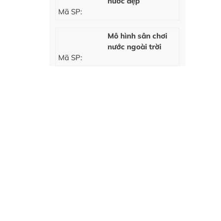
nước đẹp
Mã SP:
Mô hình sân chơi
nước ngoài trời
Mã SP: