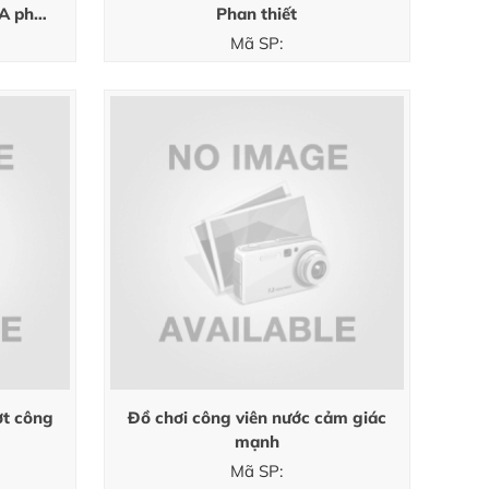
A phú
Phan thiết
Mã SP:
ợt công
Đồ chơi công viên nước cảm giác
mạnh
Mã SP: