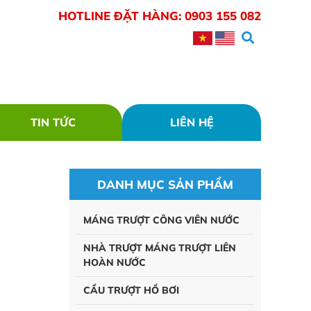
HOTLINE ĐẶT HÀNG:
0903 155 082
TIN TỨC
LIÊN HỆ
DANH MỤC SẢN PHẨM
MÁNG TRƯỢT CÔNG VIÊN NƯỚC
NHÀ TRƯỢT MÁNG TRƯỢT LIÊN
HOÀN NƯỚC
CẦU TRƯỢT HỒ BƠI