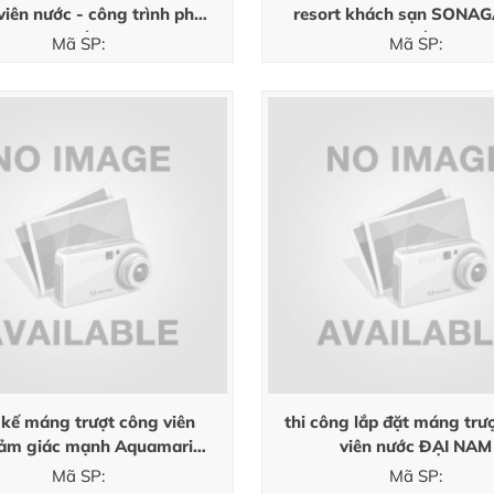
viên nước - công trình phú
resort khách sạn SONAG
quốc
quốc
Mã SP:
Mã SP:
t kế máng trượt công viên
thi công lắp đặt máng trư
ảm giác mạnh Aquamarine
viên nước ĐẠI NAM
Resort Cam Ranh
Mã SP:
Mã SP: