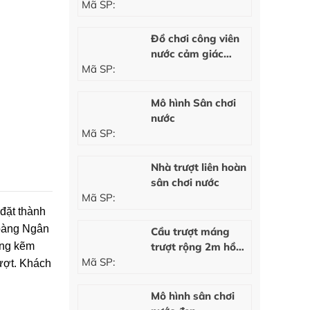
Mã SP:
Đồ chơi công viên
nước cảm giác
Mã SP:
mạnh
Mô hình Sân chơi
nước
Mã SP:
Nhà trượt liên hoàn
sân chơi nước
Mã SP:
đặt thành
Hoàng Ngân
Cầu trượt máng
úng kẽm
trượt rộng 2m hồ
Mã SP:
bơi
rượt. Khách
Mô hình sân chơi