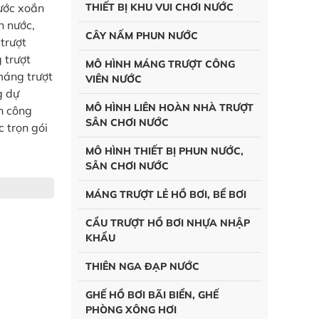
nước xoắn
THIẾT BỊ KHU VUI CHƠI NƯỚC
n nước,
CÂY NẤM PHUN NƯỚC
trượt
 trượt
MÔ HÌNH MÁNG TRƯỢT CÔNG
máng trượt
VIÊN NƯỚC
g dự
MÔ HÌNH LIÊN HOÀN NHÀ TRƯỢT
nh công
SÂN CHƠI NƯỚC
c trọn gói
MÔ HÌNH THIẾT BỊ PHUN NƯỚC,
SÂN CHƠI NƯỚC
MÁNG TRƯỢT LẺ HỒ BƠI, BỂ BƠI
CẦU TRƯỢT HỒ BƠI NHỰA NHẬP
KHẨU
THIÊN NGA ĐẠP NƯỚC
GHẾ HỒ BƠI BÃI BIỂN, GHẾ
PHÒNG XÔNG HƠI