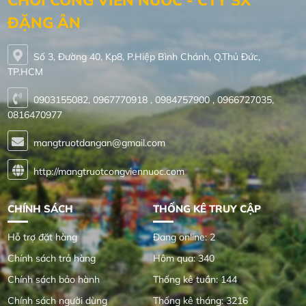
CHƠI CÔNG VIÊN NƯỚC - CTY SX
ĐẶNG ÂN
Số 3, Đường 40, Kp8, P.Hiệp Bình Chánh, Q.Thủ Đức,
TP.HCM
0903155082, 0967770918 , 0984757900 , 0966727035,
0816470977
mangtruotdangan@gmail.com
http://mangtruotcongviennuoc.com
CHÍNH SÁCH
THỐNG KÊ TRUY CẬP
Hỗ trợ đặt hàng
Đang online: 2
Chính sách trả hàng
Hôm qua: 340
Chính sách bảo hành
Thống kê tuần: 144
Chính sách người dùng
Thống kê tháng: 3216