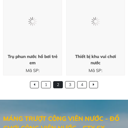
Trụ phun nước hồ bơi trẻ
Thiết bị khu vui chơi
em
nước
Mã SP:
Mã SP:
1
2
3
4
MÁNG TRƯỢT CÔNG VIÊN NƯỚC - ĐỒ